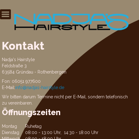
Kontakt
Nadja's Hairstyle
Feldstraße 3
63584 Gründau - Rothenbergen
Fon:
06051 977600
E-Mail:
info@nadjas-hairstyle.de
Wir bitten darum Termine nicht per E-Mail, sondern telefonisch
zu vereinbaren.
Öffnungszeiten
Montag
Ruhetag
Dienstag
08:00 - 13:00 Uhr, 14:30 - 18:00 Uhr
Mittwoch
08:00 - 18:00 Uhr